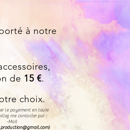
porté à notre
accessoires,
on de
15 €
.
tre choix.
uer le payement en toute
illez me contacter par :
-Mail
n.production@gmail.com
)