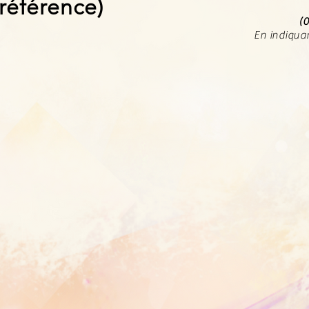
référence
)
(0
En indiqua